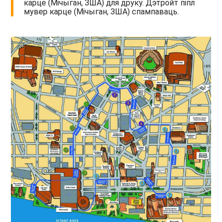
карце (Мічыган, ЗША) для друку. Дэтройт піпл
мувер карце (Мічыган, ЗША) спампаваць.