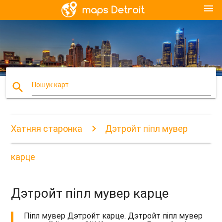
menu
search
Пошук карт
Хатняя старонка
Дэтройт піпл мувер
карце
Дэтройт піпл мувер карце
Піпл мувер Дэтройт карце. Дэтройт піпл мувер