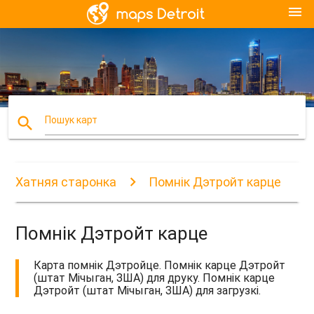
menu
search
Пошук карт
Хатняя старонка
Помнік Дэтройт карце
Помнік Дэтройт карце
Карта помнік Дэтройце. Помнік карце Дэтройт
(штат Мічыган, ЗША) для друку. Помнік карце
Дэтройт (штат Мічыган, ЗША) для загрузкі.